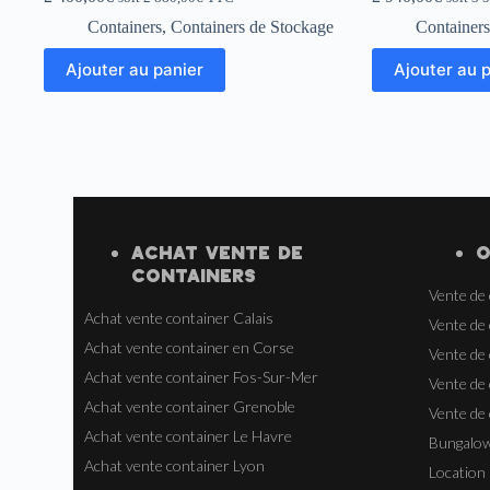
Containers
,
Containers de Stockage
Containers
Ajouter au panier
Ajouter au 
ACHAT VENTE
DE
O
CONTAINERS
Vente de
Achat vente container Calais
Vente de
Achat vente container en Corse
Vente de
Achat vente container Fos-Sur-Mer
Vente de 
Achat vente container Grenoble
Vente de
Achat vente container Le Havre
Bungalow
Achat vente container Lyon
Location