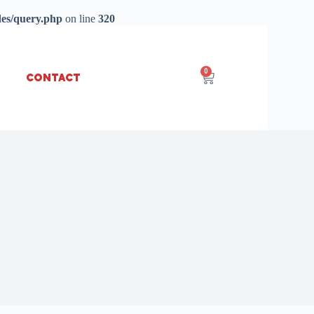
des/query.php
on line
320
0
Contact