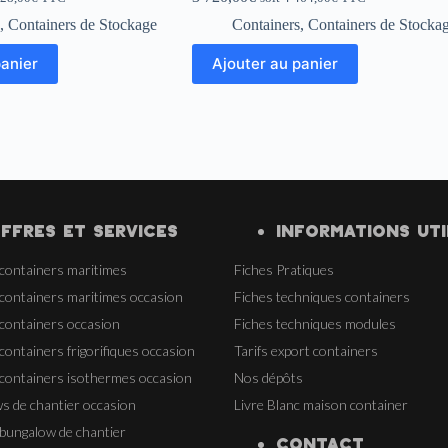
,
Containers de Stockage
Containers
,
Containers de Stocka
panier
Ajouter au panier
FFRES ET SERVICES
INFORMATIONS UTI
 containers maritimes
Fiches Pratiques
 containers maritimes occasion
Fiches techniques containers
 containers occasion
Fiches techniques modules
containers frigorifiques occasion
Tarifs export containers
 containers isothermes occasion
Nos dépôts
s de chantier occasion
Livre Blanc maison container
 bungalow de chantier
CONTACT