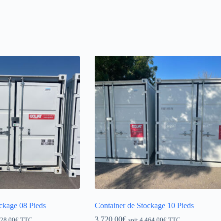
ckage 08 Pieds
Container de Stockage 10 Pieds
3 720,00
€
528,00
€
TTC
soit
4 464,00
€
TTC