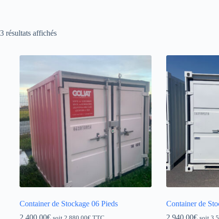
3 résultats affichés
Container de Stockage 06 Pieds
Container de Sto
2 400,00
€
2 940,00
€
soit
2 880,00
€
TTC
soit
3 