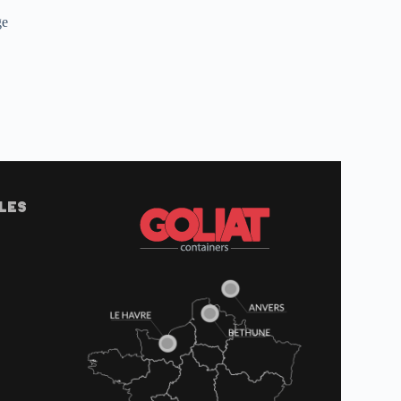
ge
LES