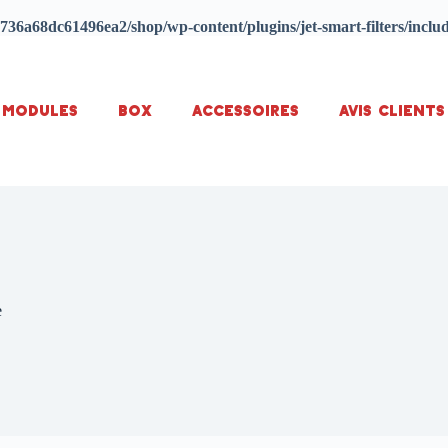
736a68dc61496ea2/shop/wp-content/plugins/jet-smart-filters/inclu
Modules
Box
Accessoires
Avis Clients
e