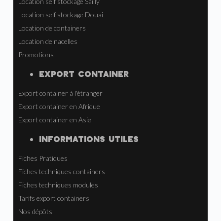
Location self stockage Sailly
Location self stockage Douai
Location de containers
Location de nacelles
Promotions
EXPORT CONTAINER
Export container à l'étranger
Export container en Afrique
Export container en Asie
INFORMATIONS UTILES
Fiches Pratiques
Fiches techniques containers
Fiches techniques modules
Tarifs export containers
Nos dépôts