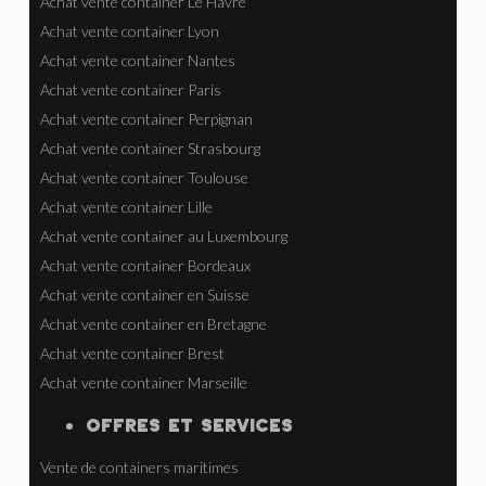
Module bureau +
Location Studio de
2 WC – N°131
Jardin avec Baie
Coulissante –
SJ003
Flat Pack –
Flat Pack –
Module Bureau
Module Bureau
Neuf avec 2
Neuf avec 2
Fenêtres – N°127
Fenêtres – N°128