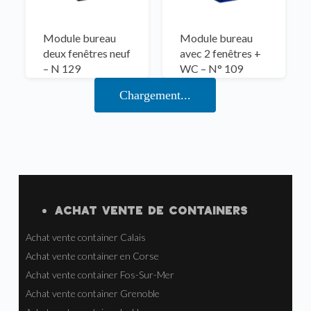
Module bureau
Module bureau
deux fenêtres neuf
avec 2 fenêtres +
– N 129
WC – N° 109
Module bureau
Module bureau
avec 1 baie vitrée
archive – MB012
– N 101