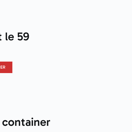
 le 59
UER
 container