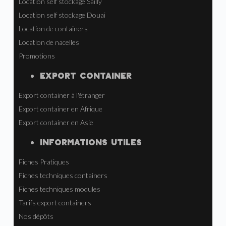
Location self stockage Sailly
Location self stockage Douai
Location de containers
Location de nacelles
Promotions
EXPORT CONTAINER
Export container à l'étranger
Export container en Afrique
Export container en Asie
INFORMATIONS UTILES
Fiches Pratiques
Fiches techniques containers
Fiches techniques modules
Tarifs export containers
Nos dépôts