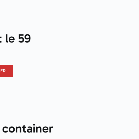
 le 59
UER
 container