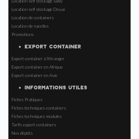
Location self stockage Sailly
Location self stockage Douai
Location de containers
Location de nacelles
Promotions
EXPORT CONTAINER
Export container à l'étranger
Export container en Afrique
Export container en Asie
INFORMATIONS UTILES
Fiches Pratiques
Fiches techniques containers
Fiches techniques modules
Tarifs export containers
Nos dépôts