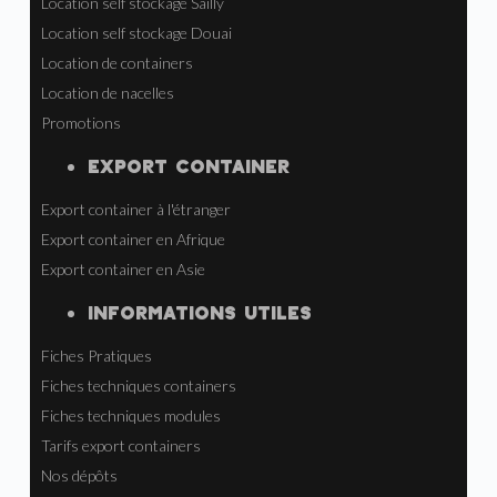
Location self stockage Sailly
Location self stockage Douai
Location de containers
Location de nacelles
Promotions
EXPORT CONTAINER
Export container à l'étranger
Export container en Afrique
Export container en Asie
INFORMATIONS UTILES
Fiches Pratiques
Fiches techniques containers
Fiches techniques modules
Tarifs export containers
Nos dépôts