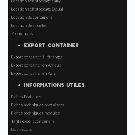
Location self stockage Sailly
Location self stockage Douai
Location de containers
Location de nacelles
Promotions
EXPORT CONTAINER
Export container à l'étranger
Export container en Afrique
Export container en Asie
INFORMATIONS UTILES
Fiches Pratiques
Fiches techniques containers
Fiches techniques modules
Tarifs export containers
Nos dépôts