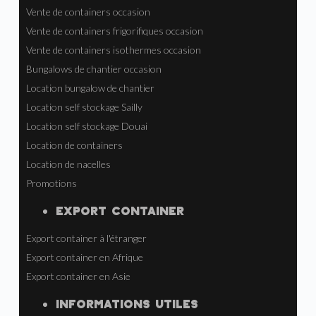
Vente de containers occasion
Vente de containers frigorifiques occasion
Vente de containers isothermes occasion
Bungalows de chantier occasion
Location bungalow de chantier
Location self stockage Sailly
Location self stockage Douai
Location de containers
Location de nacelles
Promotions
EXPORT CONTAINER
Export container à l'étranger
Export container en Afrique
Export container en Asie
INFORMATIONS UTILES