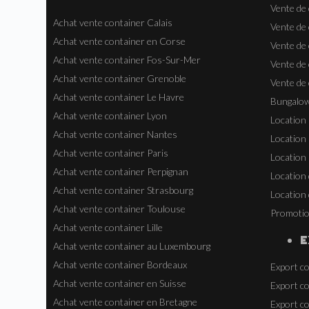
Vente de
Achat vente container Calais
Vente de
Achat vente container en Corse
Vente de
Achat vente container Fos-Sur-Mer
Vente de 
Achat vente container Grenoble
Vente de
Achat vente container Le Havre
Bungalow
Achat vente container Lyon
Location
Achat vente container Nantes
Location 
Achat vente container Paris
Location 
Achat vente container Perpignan
Location
Achat vente container Strasbourg
Location 
Achat vente container Toulouse
Promoti
Achat vente container Lille
E
Achat vente container au Luxembourg
Achat vente container Bordeaux
Export co
Achat vente container en Suisse
Export co
Achat vente container en Bretagne
Export co