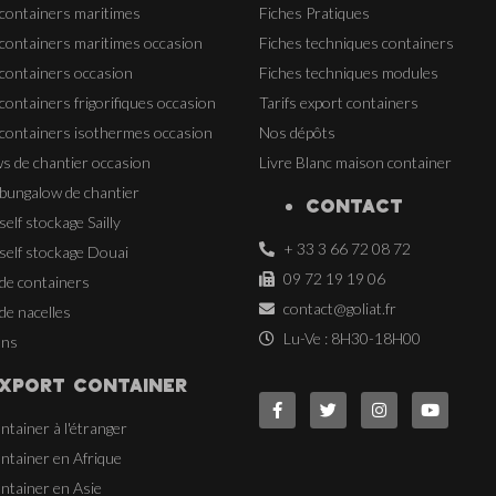
 containers maritimes
Fiches Pratiques
 containers maritimes occasion
Fiches techniques containers
 containers occasion
Fiches techniques modules
containers frigorifiques occasion
Tarifs export containers
 containers isothermes occasion
Nos dépôts
s de chantier occasion
Livre Blanc maison container
 bungalow de chantier
CONTACT
self stockage Sailly
+ 33 3 66 72 08 72
self stockage Douai
09 72 19 19 06
 de containers
contact@goliat.fr
de nacelles
Lu-Ve : 8H30-18H00
ons
XPORT CONTAINER
ntainer à l'étranger
ntainer en Afrique
ntainer en Asie