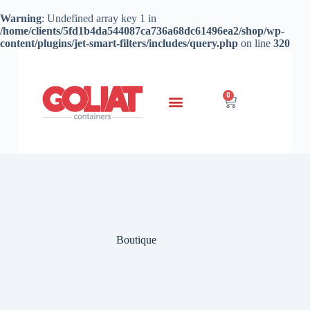
Warning
: Undefined array key 1 in
/home/clients/5fd1b4da544087ca736a68dc61496ea2/shop/wp-
content/plugins/jet-smart-filters/includes/query.php
on line
320
0
Boutique