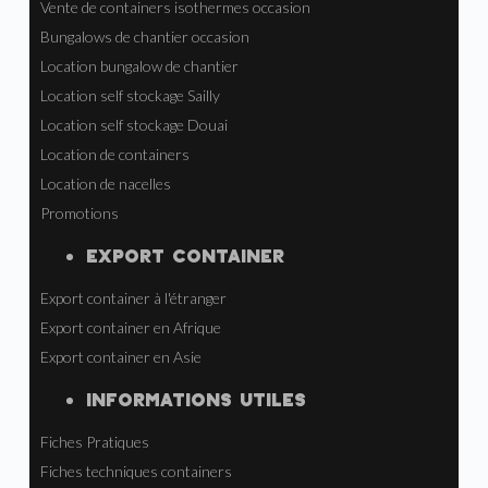
Vente de containers isothermes occasion
Bungalows de chantier occasion
Location bungalow de chantier
Location self stockage Sailly
Location self stockage Douai
Location de containers
Location de nacelles
Promotions
EXPORT CONTAINER
Export container à l'étranger
Export container en Afrique
Export container en Asie
INFORMATIONS UTILES
Fiches Pratiques
Fiches techniques containers