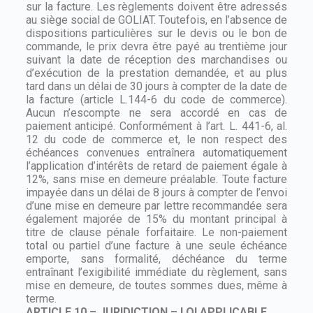
sur la facture. Les règlements doivent être adressés
au siège social de GOLIAT. Toutefois, en l’absence de
dispositions particulières sur le devis ou le bon de
commande, le prix devra être payé au trentième jour
suivant la date de réception des marchandises ou
d’exécution de la prestation demandée, et au plus
tard dans un délai de 30 jours à compter de la date de
la facture (article L.144-6 du code de commerce).
Aucun n’escompte ne sera accordé en cas de
paiement anticipé. Conformément à l’art. L. 441-6, al.
12 du code de commerce et, le non respect des
échéances convenues entraînera automatiquement
l’application d’intérêts de retard de paiement égale à
12%, sans mise en demeure préalable. Toute facture
impayée dans un délai de 8 jours à compter de l’envoi
d’une mise en demeure par lettre recommandée sera
également majorée de 15% du montant principal à
titre de clause pénale forfaitaire. Le non-paiement
total ou partiel d’une facture à une seule échéance
emporte, sans formalité, déchéance du terme
entraînant l’exigibilité immédiate du règlement, sans
mise en demeure, de toutes sommes dues, même à
terme.
ARTICLE 10 – JURIDICTION – LOI APPLICABLE