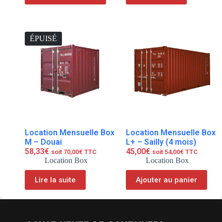
ÉPUISÉ
Location Mensuelle Box
Location Mensuelle Box
M – Douai
L+ – Sailly (4 mois)
58,33
€
45,00
€
soit
70,00
€
TTC
soit
54,00
€
TTC
Location Box
Location Box
Lire la suite
Ajouter au panier