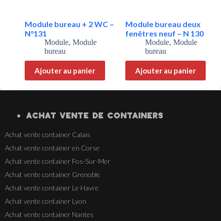
Module bureau + 2 WC –
Module bureau deux
N°131
fenêtres neuf – N 130
Module
,
Module
Module
,
Module
bureau
bureau
Ajouter au panier
Ajouter au panier
ACHAT VENTE
DE
CONTAINERS
Achat vente container Calais
Achat vente container en Corse
Achat vente container Fos-Sur-Mer
Achat vente container Grenoble
Achat vente container Le Havre
Achat vente container Lyon
Achat vente container Nantes