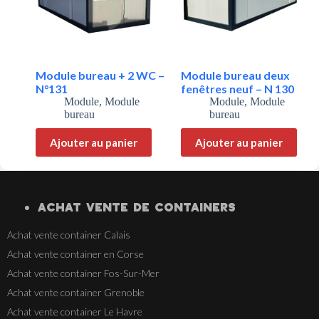
Module bureau + 2 WC –
Module bureau deux
N°131
fenêtres neuf – N 130
Module
,
Module
Module
,
Module
bureau
bureau
Ajouter au panier
Ajouter au panier
ACHAT VENTE
DE
CONTAINERS
Achat vente container Calais
Achat vente container en Corse
Achat vente container Fos-Sur-Mer
Achat vente container Grenoble
Achat vente container Le Havre