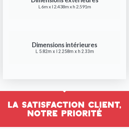
L 6m x l 2.438m x h 2.591m
Dimensions intérieures
L 5.82m x l 2.258m x h 2.33m
La satisfaction client,
notre priorité