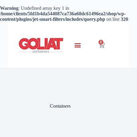
Warning
: Undefined array key 1 in
/home/clients/5fd1b4da544087ca736a68dc61496ea2/shop/wp-
content/plugins/jet-smart-filters/includes/query.php
on line
320
0
Containers